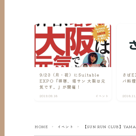
9/23（月・祝）にSuitable
さばE
EXPO『拝啓、塔サン 大阪は元
バ料
気です。』が開催！
2019.09.18
イベント
2018.11
HOME
イベント
【SUN RUN CLUB】YAMA
＞
＞