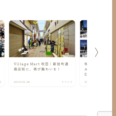
Village Mart 吹田｜新旭町通
吹田商工会議所 青
商店街に、再び賑わいを！
ANNIVERSARY 
EXPOCITY
ト
2019.03.28
イベント
2019.10.17