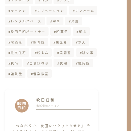
ラーメン
リノベーション
リフォーム
レンタルスペース
中華
介護
吹田日和パートナー
和菓子
和食
居酒屋
整骨院
歯医者
求人
注文住宅
粉もん
美容室
習い事
脱毛
英会話教室
衣服
鍼灸院
雑貨屋
音楽教室
吹田日和
地域情報メディア
「つながりで、吹田をワクワクさせる」 そ