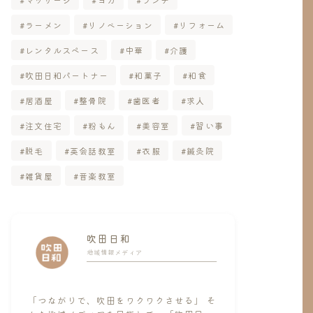
ラーメン
リノベーション
リフォーム
レンタルスペース
中華
介護
吹田日和パートナー
和菓子
和食
居酒屋
整骨院
歯医者
求人
注文住宅
粉もん
美容室
習い事
脱毛
英会話教室
衣服
鍼灸院
雑貨屋
音楽教室
吹田日和
地域情報メディア
「つながりで、吹田をワクワクさせる」 そ