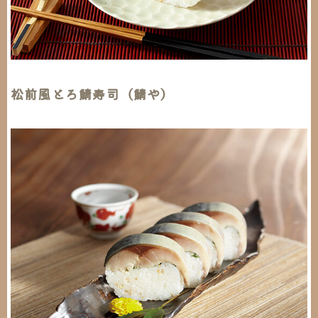
松前風とろ鯖寿司（鯖や）