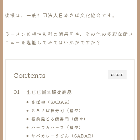
後援は、一般社団法人日本さば文化協会です。
ラーメンと相性抜群の鯖寿司や、その他の多彩な鯖メ
ニューを堪能してみてはいかがですか？
Contents
CLOSE
出店店舗と販売商品
さば串（SABAR）
とろさば棒寿司（鯖や）
松前風とろ鯖寿司（鯖や）
ハーフ＆ハーフ（鯖や）
サバカレーうどん（SABAR）