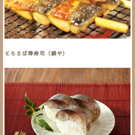
とろさば棒寿司（鯖や）