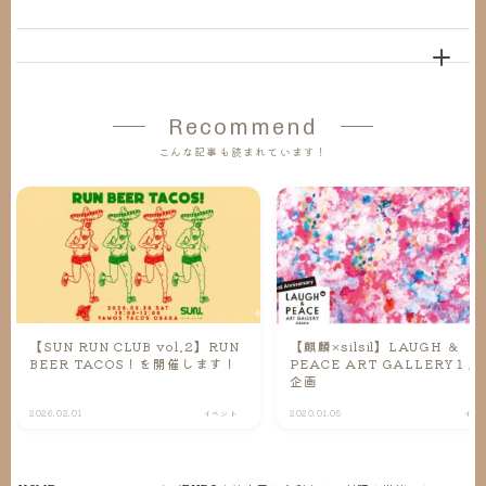
Recommend
こんな記事も読まれています！
【SUN RUN CLUB vol.2】RUN
【麒麟×silsil】LAUGH ＆
BEER TACOS！を開催します！
PEACE ART GALLERY１周
企画
2026.02.01
イベント
2020.01.05
イベ