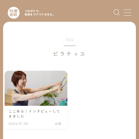
MENU
TAG
ホーム
ピラティス
グルメ
お店
イベント
求人
ここある｜インタビューして
きました
2024.07.06
お店
スイタビト