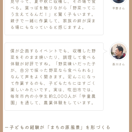
見守って、夏や秋に収穫し、その場で食
べる。葉っぱを触りながら「野菜ってこ
平野さん
う生えてるんだ！」と驚く子もいます。
親子で一緒に作業して、家族の絆が深ま
る場にもなっていると感じますよ。
僕が企画するイベントでも、収穫した野
菜をそのまま焼いたり、調理して食べる
体験が好評ですね。「野菜嫌いだった子
西川さん
が、自分で採った野菜なら食べられる」
なんて声をよく聞きます。泥んこになっ
て作業するのも、子どもたちにはすごく
楽しいみたいです。実は、吹田市では、
毎年市内の小学生約2,000人が「学童農
園」を通して、農業体験をしています。
ー子どもの経験が「まちの原風景」を形づくる