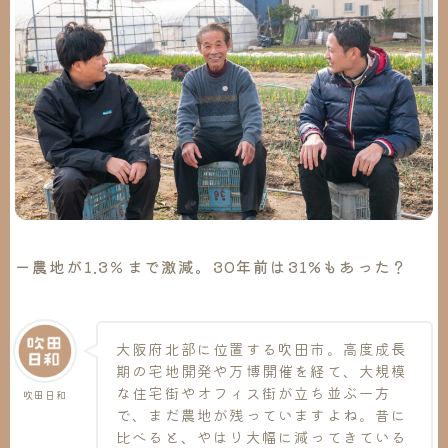
ー農地が1.3％まで激減。30年前は31%もあった？
大阪府北部に位置する吹田市。高度成長
期の宅地開発や万博開催を経て、大規模
な住宅街やオフィス街が立ち並ぶ一方
吹田日和
で、まだ農地が残っていますよね。昔に
比べると、やはり大幅に減ってきている