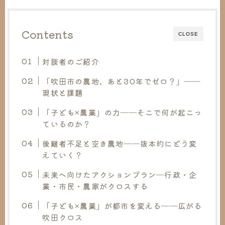
Contents
CLOSE
対談者のご紹介
「吹田市の農地、あと30年でゼロ？」――
現状と課題
「子ども×農業」の力――そこで何が起こっ
ているのか？
後継者不足と空き農地――抜本的にどう変
えていく？
未来へ向けたアクションプラン―行政・企
業・市民・農家がクロスする
「子ども×農業」が都市を変える――広がる
吹田クロス