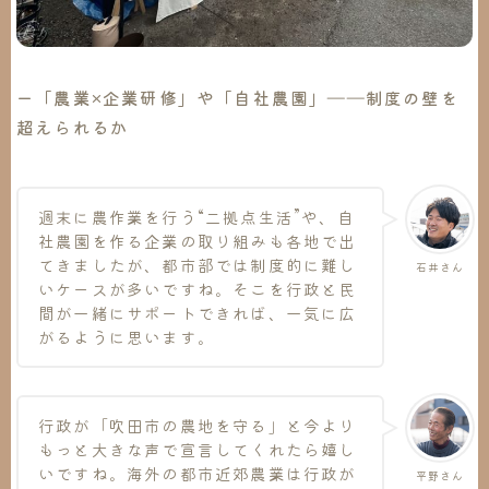
ー「農業×企業研修」や「自社農園」――制度の壁を
超えられるか
週末に農作業を行う“二拠点生活”や、自
社農園を作る企業の取り組みも各地で出
てきましたが、都市部では制度的に難し
石井さん
いケースが多いですね。そこを行政と民
間が一緒にサポートできれば、一気に広
がるように思います。
行政が「吹田市の農地を守る」と今より
もっと大きな声で宣言してくれたら嬉し
いですね。海外の都市近郊農業は行政が
平野さん