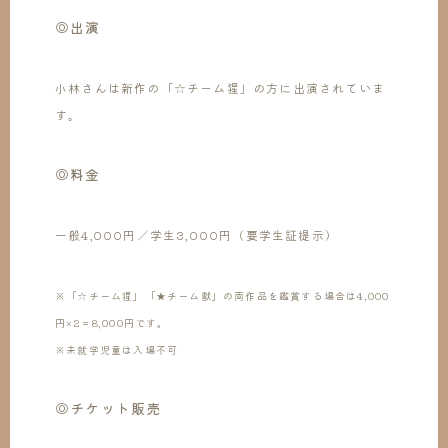
◎出演
小林さんは新作の「☆チーム猩」の方に出演されていま
す。
◎料金
一般4,000円／学生3,000円（要学生証提示）
※「☆チーム猩」「★チーム獣」の両作品を鑑賞する場合は4,000
円×2＝8,000円です。
※未就学児童は入場不可
◎チケット販売