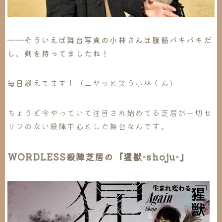
――そういえば舞台写真の小林さんは腹筋バキバキだ
し、剣を持ってましたね！
毎日鍛えてます！（ニヤッと笑う小林くん）
ちょうど今やっていて注目され始めてる芝居が一切セ
リフのない殺陣中心とした舞台なんです。
WORDLESS殺陣芝居の『猩獣-shoju-』