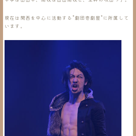
現在は関西を中心に活動する”
劇団壱劇屋
”に所属して
います。