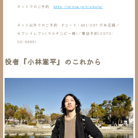
ネットでのご予約
http://w.pia.jp/t/shoju/
ネット以外でのご予約
Pコード：491-037 ぴあ店舗／
セブンイレブン(マルチコピー機)／電話予約(0570-
02-9999)
役者『小林嵩平』のこれから