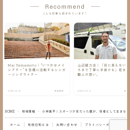
Recommend
こんな記事も読まれています！
Mai Yamamoto｜“いつかはメイ
山辺錻力店｜「目に見えない
シアター”を目標に活動するシンガ
ろまで丁寧に手掛ける」若き
ーソングライター
職人の想い。
2018.12.01
地域情報
2022.09.11
地域
HOME
地域情報
小林嵩平｜スポーツ少年だった僕が、役者として生きる道
＞
＞
ホーム
吹田日和とは
お問い合わせ
プライバシーポリシー