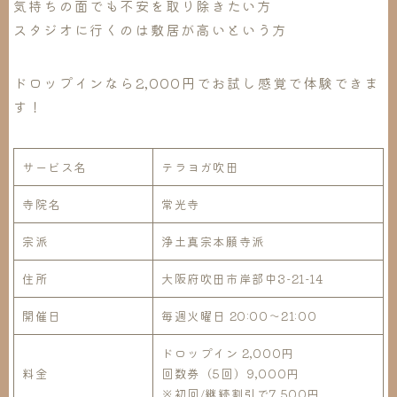
気持ちの面でも不安を取り除きたい方
スタジオに行くのは敷居が高いという方
ドロップインなら2,000円でお試し感覚で体験できま
す！
サービス名
テラヨガ吹田
寺院名
常光寺
宗派
浄土真宗本願寺派
住所
大阪府吹田市岸部中3-21-14
開催日
毎週火曜日 20:00〜21:00
ドロップイン 2,000円
料金
回数券（5回）9,000円
※初回/継続割引で7,500円