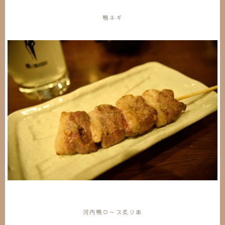
鴨ネギ
河内鴨ロース炙り串