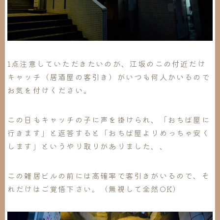
1点注意していただきたいのが、江坂のこの付近だけ
キャッチ（居酒屋の客引き）がいつも何人かいるので
お気を付けください。
この日もキャッチの子に声を掛けられ、「おちば屋に
行きます」と返答すると「おちば屋よりめっちゃ安く
します」というやり取りがありました、、
この雑居ビルの前には高確率で客引きがいるので、そ
れだけはご覚悟下さい。（無視して全然OK）