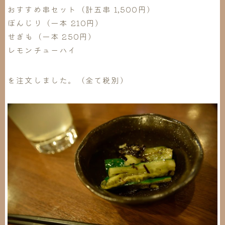
おすすめ串セット（計五串 1,500円）
ぼんじり（一本 210円）
せぎも（一本 250円）
レモンチューハイ
を注文しました。（全て税別）