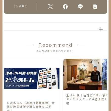
SHARE
Recommend
こんな記事も読まれています！
魚バル 眞｜住宅街の隠れ家で
さくなマスターと会話を楽し
ど冷えもん（冷凍自動販売機）大
夜
阪の設置場所や導入事例をご紹
介！