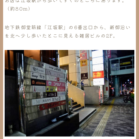
（約80m）
地下鉄御堂筋線「江坂駅」の6番出口から、新御沿い
を北へ少し歩いたとこに見える雑居ビルの2F。